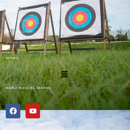
Ul. Górnicza 9
59-220 Legnica
tel. 693 456 883
e-mail: osl.strzlec@interia.eu
MENU
NASZ SOCIAL MEDIA