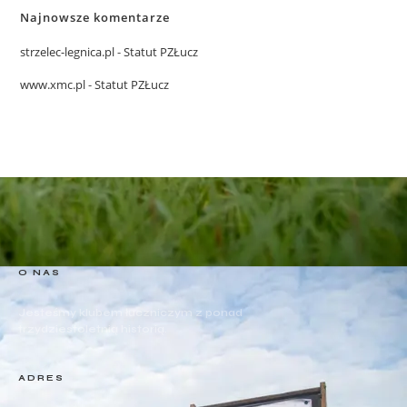
Najnowsze komentarze
strzelec-legnica.pl
-
Statut PZŁucz
www.xmc.pl
-
Statut PZŁucz
O NAS
Jesteśmy klubem łuczniczym z ponad
trzydziestoletnią historią.
ADRES