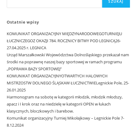
SZUKAJ
Ostatnie wpisy
KOMUNIKAT ORGANIZACYJNY MIĘDZYNARODOWEGOTURNIEJU
ŁUCZNICZEGOZ OKAZJI 784. ROCZNICY BITWY POD LEGNICĄ26-
27.04.2025 r. LEGNICA
Urząd Marszałkowski Wojewódzctwa Dolnośląskiego przekazał nam
środki na poprawnę naszej bazy sportowej w ramach programu
„POPRAWA BAZY SPORTOWEJ”
KOMUNIKAT ORGANIZACYJNYOTWARTYCH HALOWYCH
MISTRZOSTW DOLNEGO ŚLĄSKAW ŁUCZNICTWIELegnickie Pole, 25-
26.01.2025
Harmonogram na sobotę w kategorii młodzik, młodzik młodszy,
apacz i I krok oraz na niedzielę w kategorii OPEN w łukach
klasycznych, bloczkowych i barebow.
Komunikat organizacyjny Turniej Mikołajkowy – Legnickie Pole 7-
8.12.2024